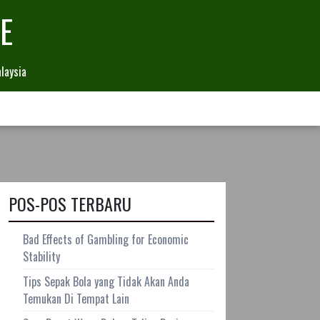
E
laysia
POS-POS TERBARU
Bad Effects of Gambling for Economic
Stability
Tips Sepak Bola yang Tidak Akan Anda
Temukan Di Tempat Lain