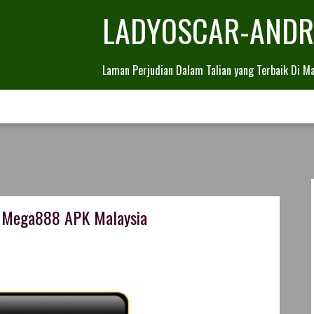
LADYOSCAR-ANDR
Laman Perjudian Dalam Talian yang Terbaik Di Ma
i Mega888 APK Malaysia