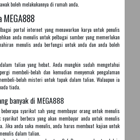
h awak boleh melakukannya di rumah anda.
da MEGA888
lbagai portal internet yang menawarkan karya untuk penulis
hkan anda menulis untuk pelbagai sumber yang memerlukan
mahiran menulis anda berfungsi untuk anda dan anda boleh
n dalam talian yang hebat. Anda mungkin sudah mengetahui
k pergi membeli-belah dan kemudian menyemak pengalaman
embeli-belah misteri untuk tapak dalam talian. Walaupun ia
pada tiada.
yang banyak di MEGA888
t beberapa syarikat sah yang membayar orang untuk menulis
k syarikat berbeza yang akan membayar anda untuk menulis
a. Jika anda suka menulis, anda harus membuat kajian untuk
enulis dalam talian.