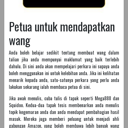
Petua untuk mendapatkan
wang
Anda boleh belajar sedikit tentang membuat wang dalam
talian jika anda mempunyai maklumat yang baik terlebih
dahulu. Di sini anda akan mempelajari perkara ini supaya anda
boleh menggunakan ini untuk kelebihan anda. Jika ini kelihatan
menarik kepada anda, satu-satunya perkara yang perlu anda
lakukan sekarang ialah membaca petua di sini.
Jika awak menulis, cuba tulis di tapak seperti Mega888 dan
Squidoo. Kedua-dua tapak tesis membenarkan anda menulis
topik kegemaran anda dan anda mendapat pembahagian hasil
masuk. Mereka juga memberi peluang untuk menjadi ahli
gabungan Amazon, yang boleh membawa lebih banyak wang