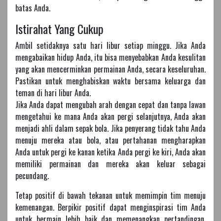
batas Anda.
Istirahat Yang Cukup
Ambil setidaknya satu hari libur setiap minggu. Jika Anda
mengabaikan hidup Anda, itu bisa menyebabkan Anda kesulitan
yang akan mencerminkan permainan Anda, secara keseluruhan.
Pastikan untuk menghabiskan waktu bersama keluarga dan
teman di hari libur Anda.
Jika Anda dapat mengubah arah dengan cepat dan tanpa lawan
mengetahui ke mana Anda akan pergi selanjutnya, Anda akan
menjadi ahli dalam sepak bola. Jika penyerang tidak tahu Anda
menuju mereka atau bola, atau pertahanan mengharapkan
Anda untuk pergi ke kanan ketika Anda pergi ke kiri, Anda akan
memiliki permainan dan mereka akan keluar sebagai
pecundang.
Tetap positif di bawah tekanan untuk memimpin tim menuju
kemenangan. Berpikir positif dapat menginspirasi tim Anda
untuk bermain lebih baik dan memenangkan pertandingan.