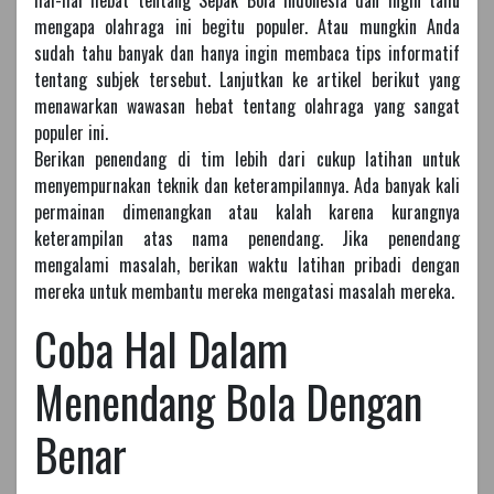
hal-hal hebat tentang Sepak Bola Indonesia dan ingin tahu
mengapa olahraga ini begitu populer. Atau mungkin Anda
sudah tahu banyak dan hanya ingin membaca tips informatif
tentang subjek tersebut. Lanjutkan ke artikel berikut yang
menawarkan wawasan hebat tentang olahraga yang sangat
populer ini.
Berikan penendang di tim lebih dari cukup latihan untuk
menyempurnakan teknik dan keterampilannya. Ada banyak kali
permainan dimenangkan atau kalah karena kurangnya
keterampilan atas nama penendang. Jika penendang
mengalami masalah, berikan waktu latihan pribadi dengan
mereka untuk membantu mereka mengatasi masalah mereka.
Coba Hal Dalam
Menendang Bola Dengan
Benar