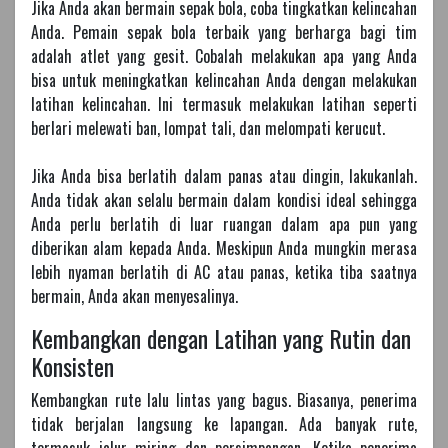
Jika Anda akan bermain sepak bola, coba tingkatkan kelincahan
Anda. Pemain sepak bola terbaik yang berharga bagi tim
adalah atlet yang gesit. Cobalah melakukan apa yang Anda
bisa untuk meningkatkan kelincahan Anda dengan melakukan
latihan kelincahan. Ini termasuk melakukan latihan seperti
berlari melewati ban, lompat tali, dan melompati kerucut.
Jika Anda bisa berlatih dalam panas atau dingin, lakukanlah.
Anda tidak akan selalu bermain dalam kondisi ideal sehingga
Anda perlu berlatih di luar ruangan dalam apa pun yang
diberikan alam kepada Anda. Meskipun Anda mungkin merasa
lebih nyaman berlatih di AC atau panas, ketika tiba saatnya
bermain, Anda akan menyesalinya.
Kembangkan dengan Latihan yang Rutin dan
Konsisten
Kembangkan rute lalu lintas yang bagus. Biasanya, penerima
tidak berjalan langsung ke lapangan. Ada banyak rute,