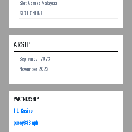
Slot Games Malaysia
SLOT ONLINE
ARSIP
September 2023
November 2022
PARTNERSHIP
JILI Casino
pussy888 apk