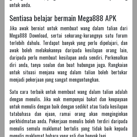
untuk anda.
Sentiasa belajar bermain Mega888 APK
Jika awak berniat untuk membuat wang dalam talian dari
Mega888 Download, sertai sekurang-kurangnya satu forum
terlebih dahulu. Terdapat banyak yang perlu dipelajari, dan
awak boleh melakukannya daripada kesilapan orang lain,
daripada perlu membuat kesilapan anda sendiri. Perkenalkan
diri anda, tanya soalan dan buat hubungan juga. Rangkaian
untuk situasi menjana wang dalam talian boleh bertukar
menjadi pekerjaan yang sangat menguntungkan.
Satu cara terbaik untuk membuat wang dalam talian adalah
dengan menulis. Jika wak mempunyai bakat dan keupayaan
untuk menulis dengan baik dengan sedikit atau tiada kesilapan
tatabahasa dan ejaan, ramai orang akan menginginkan
perkhidmatan anda. Pekerjaan menulis boleh terdiri daripada
menulis semula maklumat bertulis yang tidak baik kepada
menulis maklumat baharu yang asli dan banyak lagi.