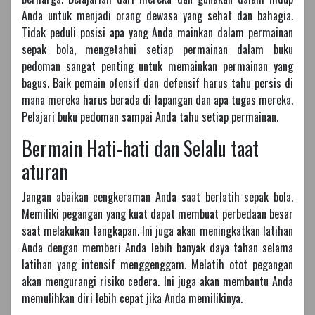
Anda untuk menjadi orang dewasa yang sehat dan bahagia.
Tidak peduli posisi apa yang Anda mainkan dalam permainan
sepak bola, mengetahui setiap permainan dalam buku
pedoman sangat penting untuk memainkan permainan yang
bagus. Baik pemain ofensif dan defensif harus tahu persis di
mana mereka harus berada di lapangan dan apa tugas mereka.
Pelajari buku pedoman sampai Anda tahu setiap permainan.
Bermain Hati-hati dan Selalu taat
aturan
Jangan abaikan cengkeraman Anda saat berlatih sepak bola.
Memiliki pegangan yang kuat dapat membuat perbedaan besar
saat melakukan tangkapan. Ini juga akan meningkatkan latihan
Anda dengan memberi Anda lebih banyak daya tahan selama
latihan yang intensif menggenggam. Melatih otot pegangan
akan mengurangi risiko cedera. Ini juga akan membantu Anda
memulihkan diri lebih cepat jika Anda memilikinya.