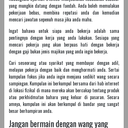
yang mungkin datang dengan faedah. Anda boleh memulakan
pekerjaan bebas, membina reputasi anda dan kemudian
mencari jawatan sepenuh masa jika anda mahu.
Ingat bahawa untuk siapa anda bekerja adalah sama
pentingnya dengan kerja yang anda lakukan. Sesiapa yang
mencari pekerja yang akan berpuas hati dengan bekerja
dengan gaji bukan jenis majikan yang anda ingin bekerja.
Cari seseorang atau syarikat yang membayar dengan adil,
melayan pekerja dengan baik dan menghormati anda. Sertai
kumpulan fokus jika anda ingin menjana sedikit wang secara
sampingan. Kumpulan ini berkumpul bersama dari hab internet
di lokasi fizikal di mana mereka akan bercakap tentang produk
atau perkhidmatan baharu yang keluar di pasaran. Secara
amnya, kumpulan ini akan berkumpul di bandar yang sangat
besar berhampiran anda.
Jangan bermain dengan wang yang