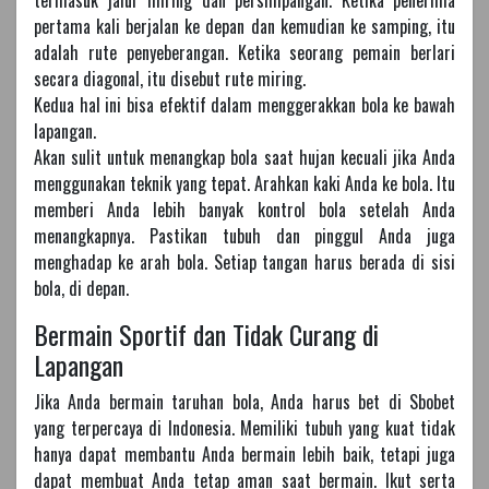
termasuk jalur miring dan persimpangan. Ketika penerima
pertama kali berjalan ke depan dan kemudian ke samping, itu
adalah rute penyeberangan. Ketika seorang pemain berlari
secara diagonal, itu disebut rute miring.
Kedua hal ini bisa efektif dalam menggerakkan bola ke bawah
lapangan.
Akan sulit untuk menangkap bola saat hujan kecuali jika Anda
menggunakan teknik yang tepat. Arahkan kaki Anda ke bola. Itu
memberi Anda lebih banyak kontrol bola setelah Anda
menangkapnya. Pastikan tubuh dan pinggul Anda juga
menghadap ke arah bola. Setiap tangan harus berada di sisi
bola, di depan.
Bermain Sportif dan Tidak Curang di
Lapangan
Jika Anda bermain taruhan bola, Anda harus bet di Sbobet
yang terpercaya di Indonesia. Memiliki tubuh yang kuat tidak
hanya dapat membantu Anda bermain lebih baik, tetapi juga
dapat membuat Anda tetap aman saat bermain. Ikut serta