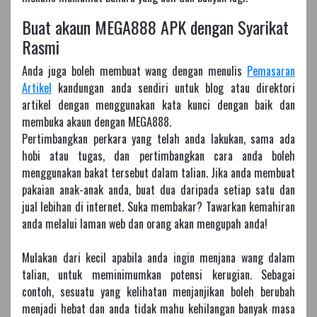
Buat akaun MEGA888 APK dengan Syarikat
Rasmi
Anda juga boleh membuat wang dengan menulis
Pemasaran
Artikel
kandungan anda sendiri untuk blog atau direktori
artikel dengan menggunakan kata kunci dengan baik dan
membuka akaun dengan MEGA888.
Pertimbangkan perkara yang telah anda lakukan, sama ada
hobi atau tugas, dan pertimbangkan cara anda boleh
menggunakan bakat tersebut dalam talian. Jika anda membuat
pakaian anak-anak anda, buat dua daripada setiap satu dan
jual lebihan di internet. Suka membakar? Tawarkan kemahiran
anda melalui laman web dan orang akan mengupah anda!
Mulakan dari kecil apabila anda ingin menjana wang dalam
talian, untuk meminimumkan potensi kerugian. Sebagai
contoh, sesuatu yang kelihatan menjanjikan boleh berubah
menjadi hebat dan anda tidak mahu kehilangan banyak masa