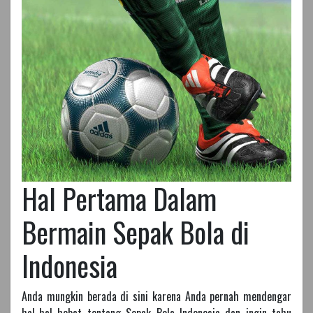
Hal Pertama Dalam
Bermain Sepak Bola di
Indonesia
Anda mungkin berada di sini karena Anda pernah mendengar