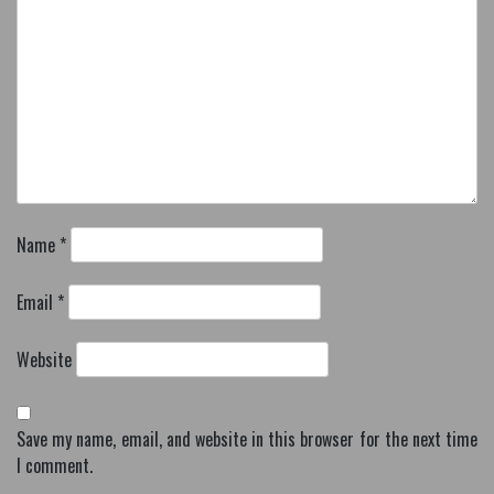
Name
*
Email
*
Website
Save my name, email, and website in this browser for the next time
I comment.