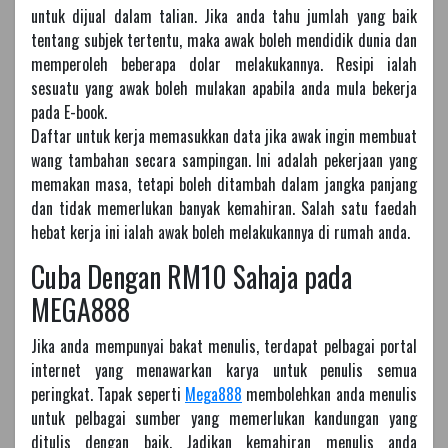
untuk dijual dalam talian. Jika anda tahu jumlah yang baik
tentang subjek tertentu, maka awak boleh mendidik dunia dan
memperoleh beberapa dolar melakukannya. Resipi ialah
sesuatu yang awak boleh mulakan apabila anda mula bekerja
pada E-book.
Daftar untuk kerja memasukkan data jika awak ingin membuat
wang tambahan secara sampingan. Ini adalah pekerjaan yang
memakan masa, tetapi boleh ditambah dalam jangka panjang
dan tidak memerlukan banyak kemahiran. Salah satu faedah
hebat kerja ini ialah awak boleh melakukannya di rumah anda.
Cuba Dengan RM10 Sahaja pada
MEGA888
Jika anda mempunyai bakat menulis, terdapat pelbagai portal
internet yang menawarkan karya untuk penulis semua
peringkat. Tapak seperti
Mega888
membolehkan anda menulis
untuk pelbagai sumber yang memerlukan kandungan yang
ditulis dengan baik. Jadikan kemahiran menulis anda