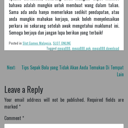
bahawa adalah mungkin untuk membuat wang dalam talian.
Sama ada anda hanya memerlukan sedikit pendapatan, atau
anda mungkin mahukan kerjaya, awak boleh menyelesaikan
perkara ini sekarang setelah awak mengetahui maklumat ini.
Semoga berjaya dan jangan lupa berikan yang terbaik!
Posted in
Slot Games Malaysia
,
SLOT ONLINE
Tagged
mega888
,
mega888 apk
,
mega888 download
Post
Next:
Tips Sepak Bola yang Tidak Akan Anda Temukan Di Tempat
navigation
Lain
Leave a Reply
Your email address will not be published.
Required fields are
marked
*
Comment
*