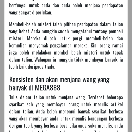
berfungsi untuk anda dan anda boleh menjana pendapatan
yang sangat diperlukan.
Membeli-belah misteri ialah pilihan pendapatan dalam talian
yang hebat. Anda mungkin sudah mengetahui tentang pembeli
misteri. Mereka diupah untuk pergi membeli-belah dan
kemudian menyemak pengalaman mereka. Kini orang ramai
juga boleh melakukan membeli-belah misteri untuk tapak
dalam talian. Walaupun ia mungkin tidak membayar banyak, ia
lebih baik daripada tiada.
Konsisten dan akan menjana wang yang
banyak di MEGA888
Tulis dalam talian untuk menjana wang. Terdapat beberapa
syarikat sah yang membayar orang untuk menulis artikel
dalam talian. Anda boleh menemui banyak syarikat berbeza
yang akan membayar anda untuk menulis kandungan berbeza
dengan topik yang berbeza-beza. Jika anda suka menulis, anda