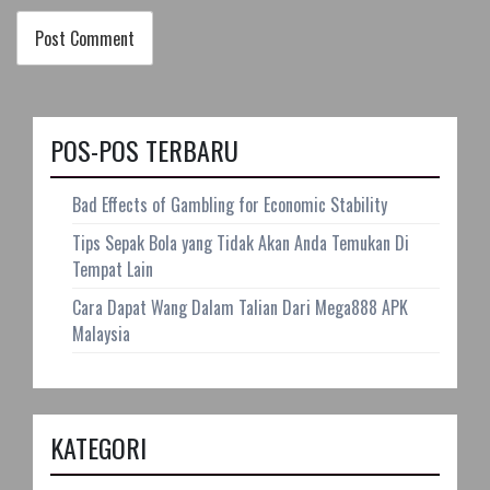
POS-POS TERBARU
Bad Effects of Gambling for Economic Stability
Tips Sepak Bola yang Tidak Akan Anda Temukan Di
Tempat Lain
Cara Dapat Wang Dalam Talian Dari Mega888 APK
Malaysia
KATEGORI