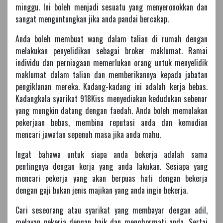
minggu. Ini boleh menjadi sesuatu yang menyeronokkan dan
sangat menguntungkan jika anda pandai bercakap.
Anda boleh membuat wang dalam talian di rumah dengan
melakukan penyelidikan sebagai broker maklumat. Ramai
individu dan perniagaan memerlukan orang untuk menyelidik
maklumat dalam talian dan memberikannya kepada jabatan
pengiklanan mereka. Kadang-kadang ini adalah kerja bebas.
Kadangkala syarikat 918Kiss menyediakan kedudukan sebenar
yang mungkin datang dengan faedah. Anda boleh memulakan
pekerjaan bebas, membina reputasi anda dan kemudian
mencari jawatan sepenuh masa jika anda mahu.
Ingat bahawa untuk siapa anda bekerja adalah sama
pentingnya dengan kerja yang anda lakukan. Sesiapa yang
mencari pekerja yang akan berpuas hati dengan bekerja
dengan gaji bukan jenis majikan yang anda ingin bekerja.
Cari seseorang atau syarikat yang membayar dengan adil,
melayan pekerja dengan baik dan menghormati anda. Sertai