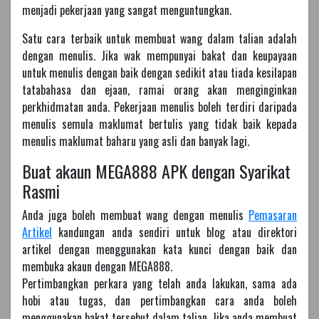
menjadi pekerjaan yang sangat menguntungkan.
Satu cara terbaik untuk membuat wang dalam talian adalah
dengan menulis. Jika wak mempunyai bakat dan keupayaan
untuk menulis dengan baik dengan sedikit atau tiada kesilapan
tatabahasa dan ejaan, ramai orang akan menginginkan
perkhidmatan anda. Pekerjaan menulis boleh terdiri daripada
menulis semula maklumat bertulis yang tidak baik kepada
menulis maklumat baharu yang asli dan banyak lagi.
Buat akaun MEGA888 APK dengan Syarikat
Rasmi
Anda juga boleh membuat wang dengan menulis
Pemasaran
Artikel
kandungan anda sendiri untuk blog atau direktori
artikel dengan menggunakan kata kunci dengan baik dan
membuka akaun dengan MEGA888.
Pertimbangkan perkara yang telah anda lakukan, sama ada
hobi atau tugas, dan pertimbangkan cara anda boleh
menggunakan bakat tersebut dalam talian. Jika anda membuat