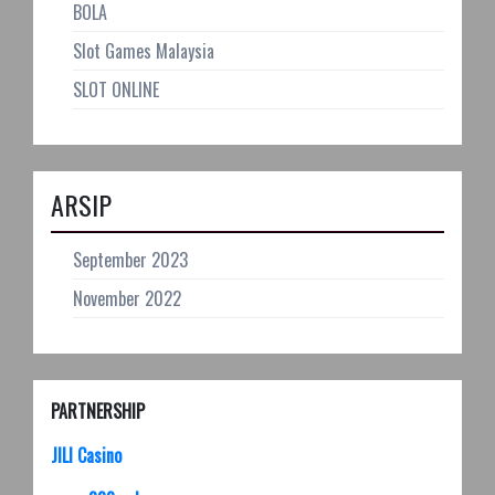
BOLA
Slot Games Malaysia
SLOT ONLINE
ARSIP
September 2023
November 2022
PARTNERSHIP
JILI Casino